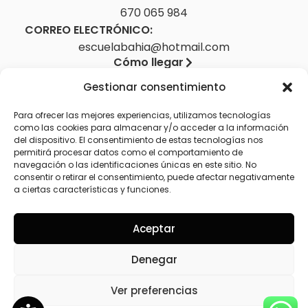
670 065 984
CORREO ELECTRÓNICO:
escuelabahia@hotmail.com
Cómo llegar
Gestionar consentimiento
Para ofrecer las mejores experiencias, utilizamos tecnologías
como las cookies para almacenar y/o acceder a la información
del dispositivo. El consentimiento de estas tecnologías nos
permitirá procesar datos como el comportamiento de
Aviso legal
navegación o las identificaciones únicas en este sitio. No
Política de privacidad
consentir o retirar el consentimiento, puede afectar negativamente
a ciertas características y funciones.
Política de cookies (UE)
Accesibilidad
Aceptar
Denegar
Ver preferencias