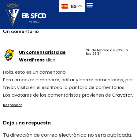
Te damos la bienvenida a WordPress. Esta es tu
ES
primera entrada. Edítala o bórrala, ¡luego empieza a
escribir!
Un comentario
20 de febrero de 2025 a
Un comentarista de
las 23:34
WordPress
dice:
Hola, esto es un comentario.
Para empezar a moderar, editar y borrar comentarios, por
favor, visita en el escritorio la pantalla de comentarios.
Los avatares de los comentaristas provienen de
Gravatar
.
Responder
Deja una respuesta
Tu dirección de correo electrónico no será publicada.