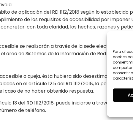
iva a:
ito de aplicación del RD 1112/2018 según lo establecido p
plimiento de los requisitos de accesibilidad por impone
e concretar, con toda claridad, los hechos, razones y pet
cesible se realizarán a través de la sede electrónica (
Para ofrec
 el área de Sistemas de la Información de Red.es.
cookies pa
consentimi
comportami
consentir o
n accesible o queja, ésta hubiera sido desestimada, no se 
característ
ados en el artículo 12.5 del RD 1112/2018, la persona int
 el caso de no haber obtenido respuesta.
Ac
ulo 13 del RD 1112/2018, puede iniciarse a través del for
 número de teléfono.
or Juan José Ramírez Rodriguez