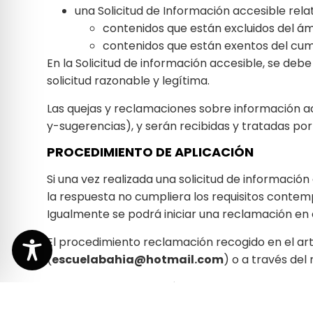
una Solicitud de Información accesible relat
contenidos que están excluidos del ámb
contenidos que están exentos del cum
En la Solicitud de información accesible, se deb
solicitud razonable y legítima.
Las quejas y reclamaciones sobre información ac
y-sugerencias), y serán recibidas y tratadas por
PROCEDIMIENTO DE APLICACIÓN
Si una vez realizada una solicitud de informació
la respuesta no cumpliera los requisitos contempl
Igualmente se podrá iniciar una reclamación en
El procedimiento reclamación recogido en el artíc
(
escuelabahia@hotmail.com
) o a través del
Las reclamaciones serán recibidas y tratadas p
CONTENIDO OPCIONAL