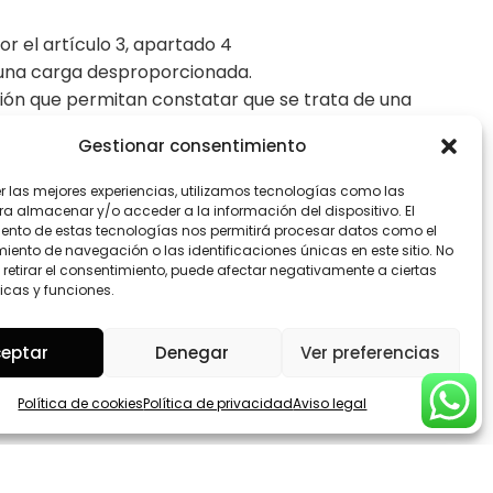
or el artículo 3, apartado 4
r una carga desproporcionada.
ición que permitan constatar que se trata de una
Gestionar consentimiento
https://sede.red.gob.es/procedimientos/quejas-
er las mejores experiencias, utilizamos tecnologías como las
ra almacenar y/o acceder a la información del dispositivo. El
ento de estas tecnologías nos permitirá procesar datos como el
ento de navegación o las identificaciones únicas en este sitio. No
 retirar el consentimiento, puede afectar negativamente a ciertas
estuviera de acuerdo con la decisión adoptada, o
icas y funciones.
eresada podrá iniciar una reclamación.
eptar
Denegar
Ver preferencias
mulario de contacto de este sitio web
Política de cookies
Política de privacidad
Aviso legal