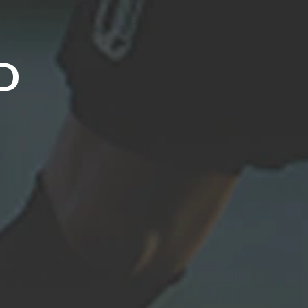
ias
Contacto
ES
D