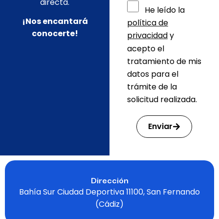
directa.
He leído la
¡Nos encantará
política de
conocerte!
privacidad
y
acepto el
tratamiento de mis
datos para el
trámite de la
solicitud realizada.
Enviar
Dirección
Bahía Sur Ciudad Deportiva 11100, San Fernando
(Cádiz)