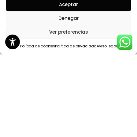
Aceptar
Denegar
Ver preferencias
Política de cookies
Política de privacidad
Aviso legal
La Escuela Bahía SFCD nació en 1994 con un
enfoque formativo y educativo, que sigue
siendo nuestra seña de identidad.
Síguenos en: