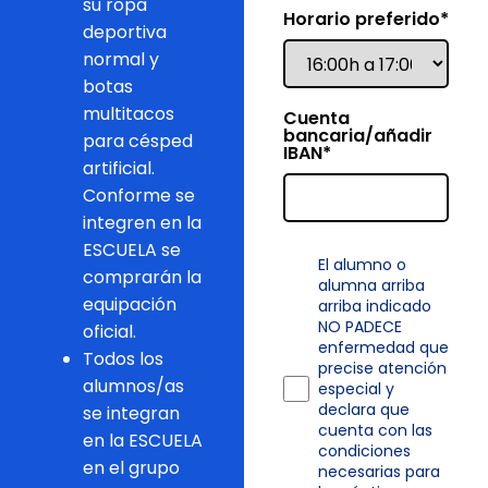
su ropa
Field Hora
Horario preferido
*
deportiva
normal y
botas
Filed C-Bancaria
multitacos
Cuenta
bancaria/añadir
para césped
IBAN
*
artificial.
Conforme se
integren en la
ESCUELA se
El alumno o
comprarán la
alumna arriba
equipación
arriba indicado
NO PADECE
oficial.
enfermedad que
Todos los
precise atención
alumnos/as
especial y
Terminos
declara que
se integran
cuenta con las
en la ESCUELA
condiciones
en el grupo
necesarias para