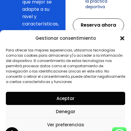
la práctica
que mejor se
deportiva
adapte a su
nivel y
características,
Reserva ahora
y cómo
Jet Engine Nonce
escuela oficial
Gestionar consentimiento
del San
Para ofrecer las mejores experiencias, utilizamos tecnologías
Fernando CD
como las cookies para almacenar y/o acceder a la información
podrán asistir
del dispositivo. El consentimiento de estas tecnologías nos
permitirá procesar datos como el comportamiento de
gratis a los
navegación o las identificaciones únicas en este sitio. No
partidos del
consentir o retirar el consentimiento, puede afectar negativamente
primer
a ciertas características y funciones.
equipo.
Aceptar
Denegar
FORMA PARTE DE NUESTRA
Ver preferencias
ESCUELA