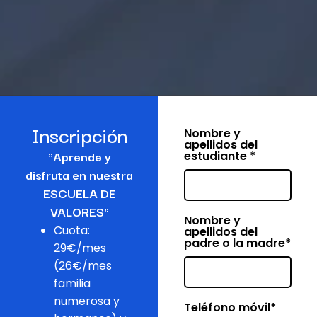
Jet Engine Booking Form
Jet Engine Refer
Field Nombre
Inscripción
Nombre y
apellidos del
"Aprende y
estudiante
*
disfruta en nuestra
ESCUELA DE
VALORES"
Field Padre
Nombre y
Cuota:
apellidos del
padre o la madre
*
29€/mes
(26€/mes
familia
Tel Copy
numerosa y
Teléfono móvil
*